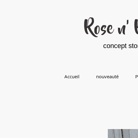
Ro
se n'
concept sto
Accueil
nouveauté
P