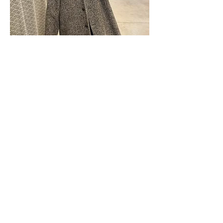
Nos boutiques
SYRENDA BIJOUX
K.MYA CONCEPT STORE
Centre commercial grand sud
34970 LATTES
ROSE N' ROCK
CONCEPT STORE A ARLES
shopping promenade