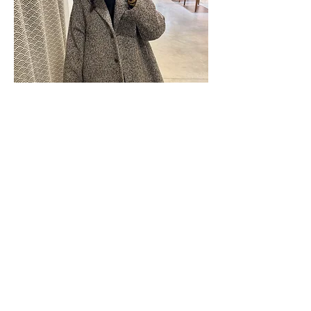
Nos boutiques
SYRENDA BIJOUX
K.MYA CONCEPT STORE
Centre commercial grand sud
34970 LATTES
ROSE N' ROCK