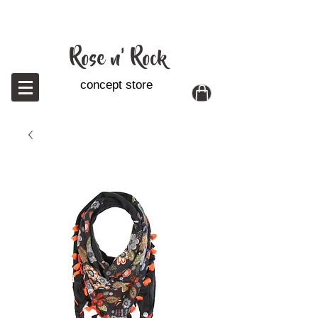
Ro
se n' Rock
concept store