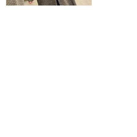
Nos boutiques
SYRENDA BIJOUX
K.MYA CONCEPT STORE
Centre commercial grand sud
34970 LATTES
ROSE N' ROCK
CONCEPT STORE A ARLES
shopping promenade