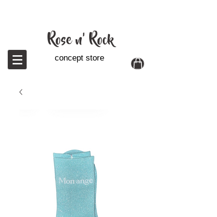
Ro
se n' Rock
concept store