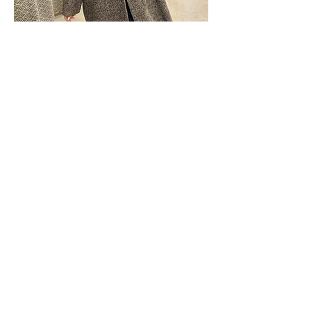
Nos boutiques
SYRENDA BIJOUX
K.MYA CONCEPT STORE
Centre commercial grand sud
34970 LATTES
ROSE N' ROCK
CONCEPT STORE A ARLES
shopping promenade